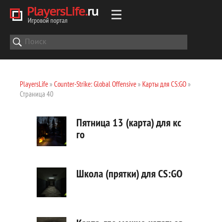
PlayersLife
»
Counter-Strike: Global Offensive
»
Карты для CS:GO
»
Страница 40
Пятница 13 (карта) для кс
го
Школа (прятки) для CS:GO