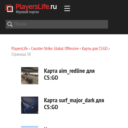
PlayersLife
»
Counter-Strike: Global Offensive
»
Карты для CS:GO
»
Страница 38
Карта aim_redline для
CS:GO
Карта surf_major_dark для
CS:GO