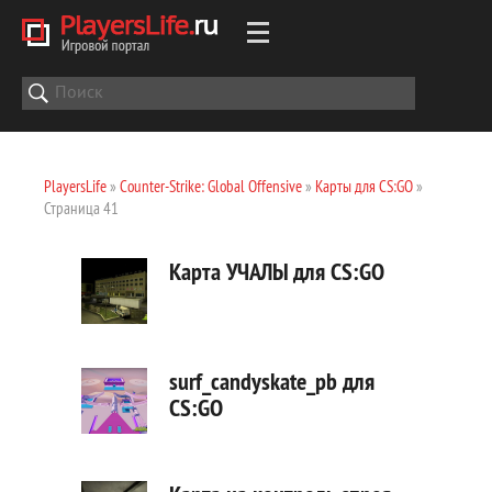
PlayersLife
»
Counter-Strike: Global Offensive
»
Карты для CS:GO
»
Страница 41
Карта УЧАЛЫ для CS:GO
surf_candyskate_pb для
CS:GO