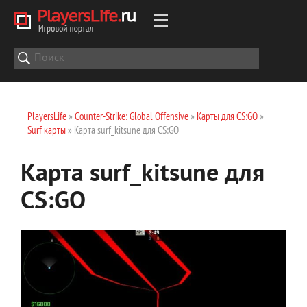
PlayersLife
»
Counter-Strike: Global Offensive
»
Карты для CS:GO
»
Surf карты
» Карта surf_kitsune для CS:GO
Карта surf_kitsune для
CS:GO