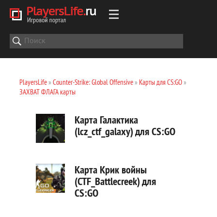
PlayersLife
»
Counter-Strike: Global Offensive
»
Карты для CS:GO
»
ЗАХВАТ ФЛАГА карты
Карта Галактика
(lcz_ctf_galaxy) для CS:GO
Карта Крик войны
(CTF_Battlecreek) для
CS:GO