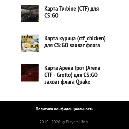
Карта Turbine (CTF) для
CS:GO
Карта курица (ctf_chicken)
для CS:GO захват флага
Карта Арена Грот (Arena
CTF - Grotto) для CS:GO
захват флага Quake
Политика конфиденциальности
2010–
2026 © PlayersLife.ru