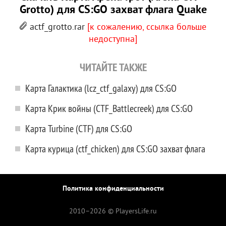
Grotto) для CS:GO захват флага Quake
actf_grotto.rar
[к сожалению, ссылка больше
недоступна]
ЧИТАЙТЕ ТАКЖЕ
Карта Галактика (lcz_ctf_galaxy) для CS:GO
Карта Крик войны (CTF_Battlecreek) для CS:GO
Карта Turbine (CTF) для CS:GO
Карта курица (ctf_chicken) для CS:GO захват флага
Политика конфиденциальности
2010–
2026 © PlayersLife.ru