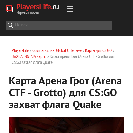
PlayersLife
»
Counter-Strike: Global Offensive
»
Карты для CS:GO
»
ЗАХВАТ ФЛАГА карты
» Карта Арена Грот (Arena CTF - Grotto) для
CS:GO захват флага Quake
Карта Арена Грот (Arena
CTF - Grotto) для CS:GO
захват флага Quake