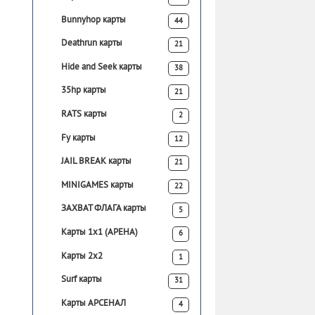
Bunnyhop карты
44
Deathrun карты
21
Hide and Seek карты
38
35hp карты
21
RATS карты
2
Fy карты
12
JAIL BREAK карты
21
MINIGAMES карты
22
ЗАХВАТ ФЛАГА карты
5
Карты 1х1 (АРЕНА)
6
Карты 2х2
1
Surf карты
31
Карты АРСЕНАЛ
4