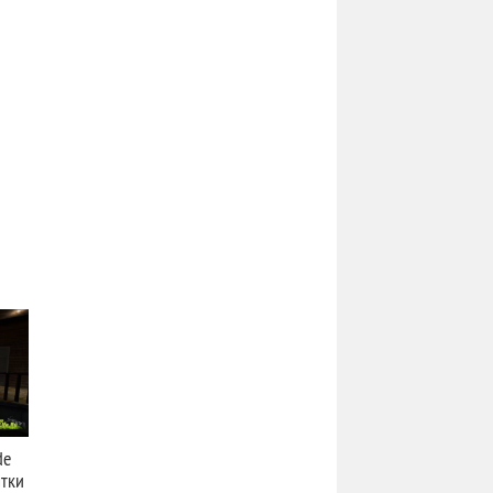
de
ятки