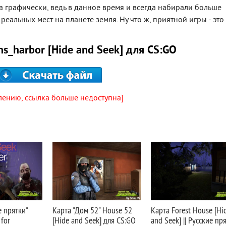
ша графически, ведь в данное время и всегда набирали больше
еальных мест на планете земля. Ну что ж, приятной игры - это
ns_harbor [Hide and Seek] для CS:GO
лению, ссылка больше недоступна]
е прятки"
Карта "Дом 52" House 52
Карта Forest House [Hi
 for
[Hide and Seek] для CS:GO
and Seek] || Русские пр