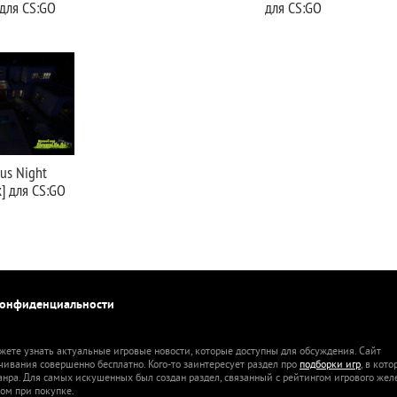
 для CS:GO
для CS:GO
us Night
k] для CS:GO
конфиденциальности
жете узнать актуальные игровые новости, которые доступны для обсуждения. Сайт
ачивания совершенно бесплатно. Кого-то заинтересует раздел про
подборки игр
, в кот
анра. Для самых искушенных был создан раздел, связанный с рейтингом игрового жел
ом при покупке.