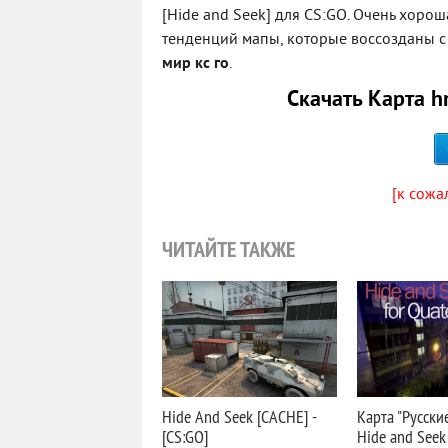
[Hide and Seek] для CS:GO. Очень хоро
тенденций мапы, которые воссозданы с р
мир кс го
.
Скачать Карта h
[к сожа
ЧИТАЙТЕ ТАКЖЕ
Hide And Seek [CACHE] -
Карта "Русски
[CS:GO]
Hide and Seek