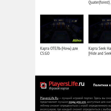
Quater(forest)
Карта ОТЕЛЬ (Ночь) для
Карта Seek Ha
CS:GO
[Hide and See
Политика 
PlayersLife.Ru
— лучший игровой портал. Здесь вы смо
представляет лучшие
моды для игр
, доступные для ск
геймер сможет определиться с игрой определенного ж
аксессуаров, где каждый сможет определиться с выбор