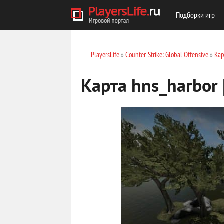
Подборки игр
PlayersLife
»
Counter-Strike: Global Offensive
»
Кар
Карта hns_harbor 