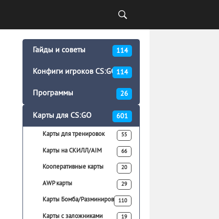
Гайды и советы
114
Конфиги игроков CS:GO
114
Программы
26
Карты для CS:GO
601
Карты для тренировок
55
Карты на СКИЛЛ/AIM
66
Кооперативные карты
20
AWP карты
29
Карты Бомба/Разминирование
110
Карты с заложниками
19