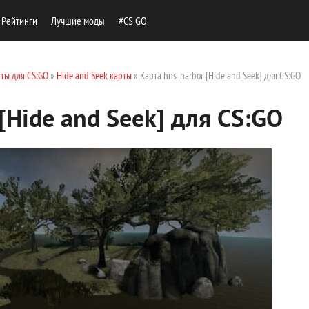
Рейтинги
Лучшие моды
#CS GO
ты для CS:GO
»
Hide and Seek карты
» Карта hns_harbor [Hide and Seek] для CS:GO
[Hide and Seek] для CS:GO