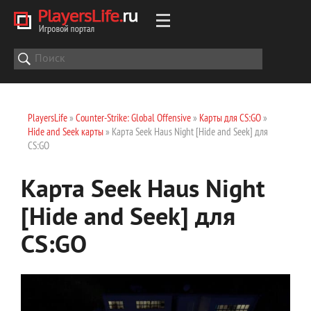
PlayersLife
»
Counter-Strike: Global Offensive
»
Карты для CS:GO
»
Hide and Seek карты
» Карта Seek Haus Night [Hide and Seek] для
CS:GO
Карта Seek Haus Night
[Hide and Seek] для
CS:GO