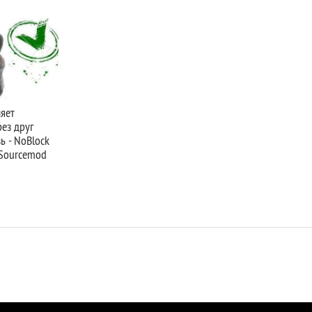
яет
ез друг
ь - NoBlock
 Sourcemod