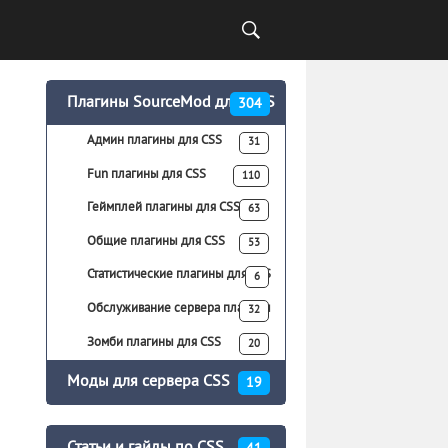
Плагины SourceMod для CS:S
304
Админ плагины для CSS
31
Fun плагины для CSS
110
Геймплей плагины для CSS
63
Общие плагины для CSS
53
Статистические плагины для CSS
6
Обслуживание сервера плагины
32
для CSS
Зомби плагины для CSS
20
Моды для сервера CSS
19