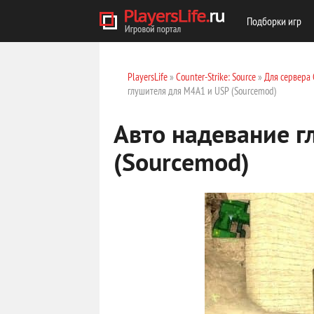
Подборки игр
PlayersLife
»
Counter-Strike: Source
»
Для сервера 
глушителя для M4A1 и USP (Sourcemod)
Авто надевание г
(Sourcemod)