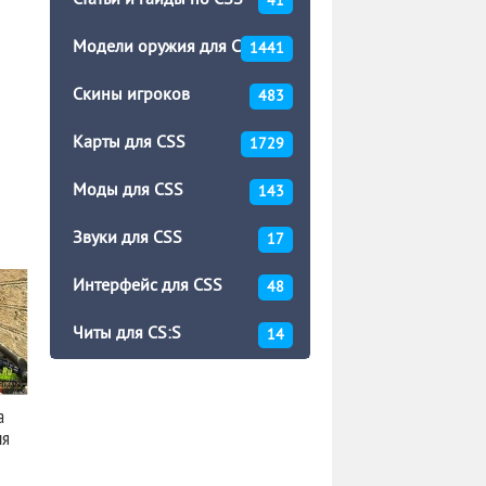
Статьи и гайды по CSS
41
Модели оружия для CSS
1441
Скины игроков
483
Карты для CSS
1729
Моды для CSS
143
Звуки для CSS
17
Интерфейс для CSS
48
Читы для CS:S
14
а
ля