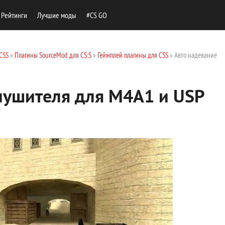
Рейтинги
Лучшие моды
#CS GO
CSS
»
Плагины SourceMod для CS:S
»
Геймплей плагины для CSS
» Авто надевание
лушителя для M4A1 и USP