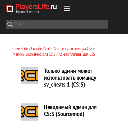
PlayersLife
»
Counter-Strike: Source
»
Для сервера CSS
»
Плагины SourceMod для CS:S
»
Админ плагины для CSS
Только админ может
использовать команду
sv_cheats 1 (CS:S)
Невидимый админ для
CS:S (Sourcemod)