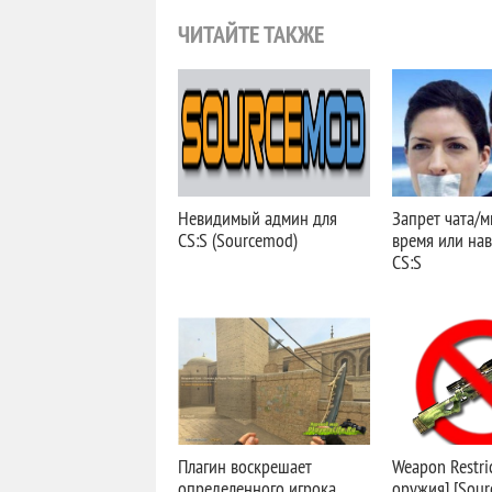
ЧИТАЙТЕ ТАКЖЕ
Невидимый админ для
Запрет чата/
CS:S (Sourcemod)
время или нав
CS:S
Плагин воскрешает
Weapon Restri
определенного игрока
оружия] [Sou