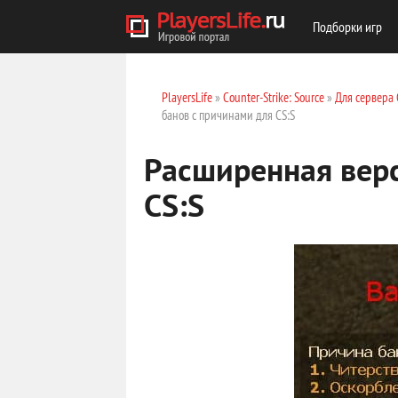
Подборки игр
PlayersLife
»
Counter-Strike: Source
»
Для сервера 
банов с причинами для CS:S
Расширенная верс
CS:S