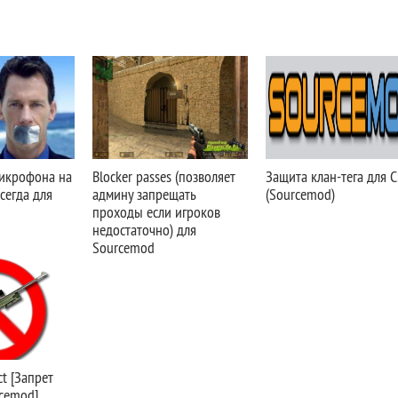
микрофона на
Blocker passes (позволяет
Защита клан-тега для 
сегда для
админу запрещать
(Sourcemod)
проходы если игроков
недостаточно) для
Sourcemod
ct [Запрет
rcemod]