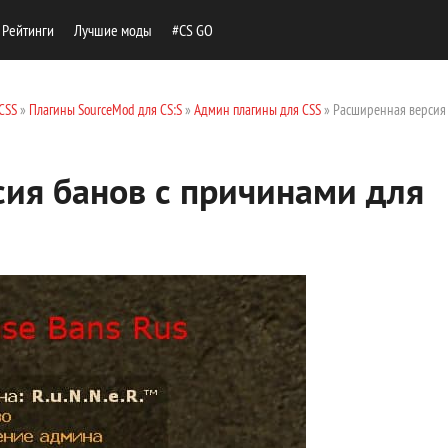
Рейтинги
Лучшие моды
#CS GO
CSS
»
Плагины SourceMod для CS:S
»
Админ плагины для CSS
» Расширенная версия
ия банов с причинами для