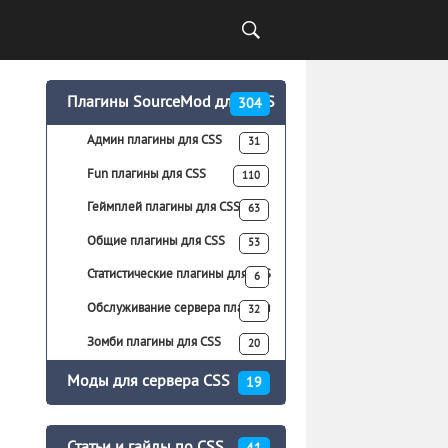
Плагины SourceMod для CS:S
304
Админ плагины для CSS
31
Fun плагины для CSS
110
Геймплей плагины для CSS
63
Общие плагины для CSS
53
Статистические плагины для CSS
6
Обслуживание сервера плагины
32
для CSS
Зомби плагины для CSS
20
Моды для сервера CSS
19