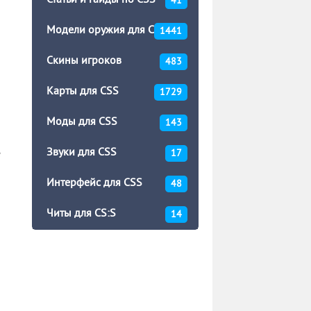
Статьи и гайды по CSS
41
Модели оружия для CSS
1441
Скины игроков
483
Карты для CSS
1729
Моды для CSS
143
Звуки для CSS
е
17
Интерфейс для CSS
48
Читы для CS:S
14