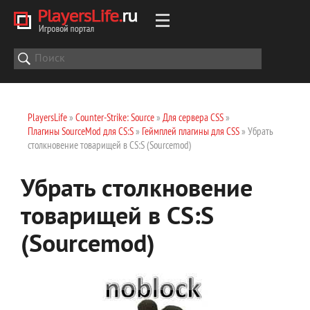
PlayersLife
»
Counter-Strike: Source
»
Для сервера CSS
»
Плагины SourceMod для CS:S
»
Геймплей плагины для CSS
» Убрать
столкновение товарищей в CS:S (Sourcemod)
Убрать столкновение
товарищей в CS:S
(Sourcemod)