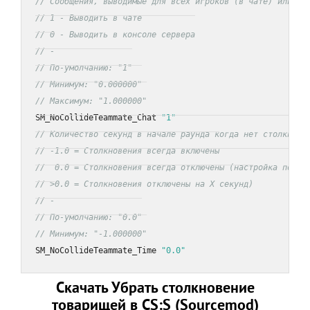
// Сообщения, выводимые для всех игроков (в чате) или то
// 1 - Выводить в чате
// 0 - Выводить в консоле сервера
// -
// По-умолчанию: "1"
// Минимум: "0.000000"
// Максимум: "1.000000"
SM_NoCollideTeammate_Chat 
"1"
// Количество секунд в начале раунда когда нет столкнове
// -1.0 = Столкновения всегда включены
//  0.0 = Столкновения всегда отключены (настройка по-ум
// >0.0 = Столкновения отключены на X секунд)
// -
// По-умолчанию: "0.0"
// Минимум: "-1.000000"
SM_NoCollideTeammate_Time 
"0.0"
Скачать Убрать столкновение
товарищей в CS:S (Sourcemod)