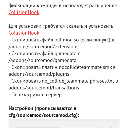
фильтрации команды и использует расширение
CollisionHook
.
Для установки требуется скачать и установить
CollisionHook
- Скопировать файл .dll или .so (если линукс) в
/addons/sourcemod/extensions.
- Скопировать файл gamedata в
/addons/sourcemod/gamedata
- Скопировать плагин nocollideteammate.smx в
addons/sourcemod/plugins
- Скопировать no_collide_teammate.phrases.txt в
addons/sourcemod/transaltions
- Перезагрузите сервер
Настройки (прописываются в
cfg/sourcemod/sourcemod.cfg):