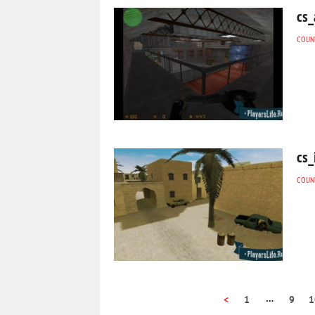
cs_
COUNT
cs_
COUNT
…
<
1
9
1