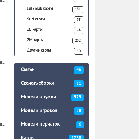
ЛЕЕ
JailBreak карты
151
Surf карты
35
ZE карты
18
ZM карты
252
Другие карты
10
ЛЕЕ
Статьи
46
Скачать сборки
11
Модели оружия
579
Модели игроков
58
Модели перчаток
ЛЕЕ
6
Карты
1788