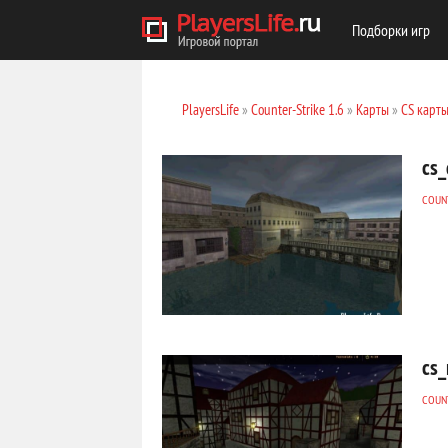
Подборки игр
PlayersLife
»
Counter-Strike 1.6
»
Карты
»
CS карт
cs_
COUNT
cs_
COUNT