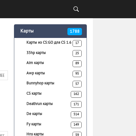
Карты
1788
Карты из CS:GO для CS 1.6
17
35hp карты
25
Aim карты
89
Awp карты
95
ЛЕЕ
Bunnyhop карты
57
CS карты
162
Deathrun карты
171
De карты
514
Fy карты
149
Hns карты
59