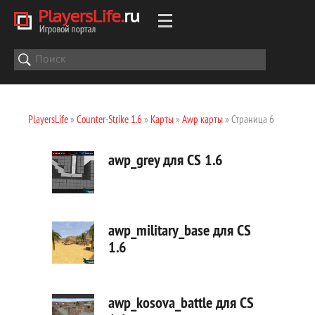
PlayersLife
»
Counter-Strike 1.6
»
Карты
»
Awp карты
» Страница 6
awp_grey для CS 1.6
awp_military_base для CS
1.6
awp_kosova_battle для CS