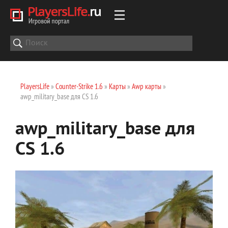
PlayersLife
»
Counter-Strike 1.6
»
Карты
»
Awp карты
»
awp_military_base для CS 1.6
awp_military_base для
CS 1.6