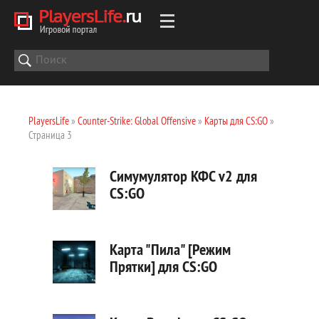
PlayersLife
»
Counter-Strike: Global Offensive
»
Карты для CS:GO
»
Страница 3
Симумулятор КФС v2 для
CS:GO
Карта "Пила" [Режим
Прятки] для CS:GO