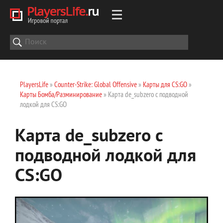
PlayersLife
»
Counter-Strike: Global Offensive
»
Карты для CS:GO
»
Карты Бомба/Разминирование
» Карта de_subzero с подводной
лодкой для CS:GO
Карта de_subzero с
подводной лодкой для
CS:GO