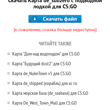
Скачать Карта de_subzero с подводной
лодкой для CS:GO
[к сожалению, ссылка больше недоступна]
ЧИТАЙТЕ ТАКЖЕ
Карта "Дом над водопадом" для CS:GO
Карта "Будущий dust2" для CS:GO
Карта de_NukeTown v5 для CS:GO
Карта de_shipped (корабль) для кс го
Карта морская база (de_seabase) для CS:GO
Карта De_West_Town_Mall для CS:GO