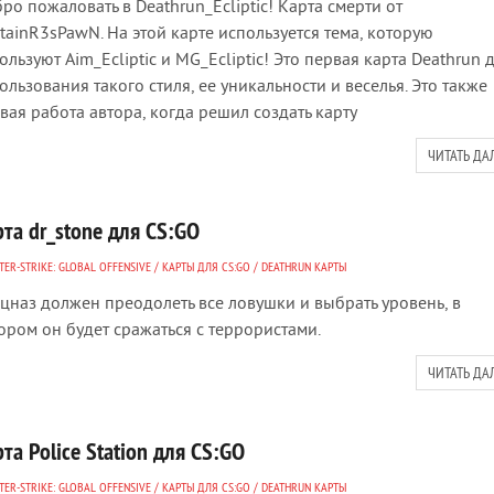
ро пожаловать в Deathrun_Ecliptic! Карта смерти от
tainR3sPawN. На этой карте используется тема, которую
ользуют Aim_Ecliptic и MG_Ecliptic! Это первая карта Deathrun 
ользования такого стиля, ее уникальности и веселья. Это также
вая работа автора, когда решил создать карту
ЧИТАТЬ ДА
та dr_stone для CS:GO
ER-STRIKE: GLOBAL OFFENSIVE
/
КАРТЫ ДЛЯ CS:GO
/
DEATHRUN КАРТЫ
цназ должен преодолеть все ловушки и выбрать уровень, в
ором он будет сражаться с террористами.
ЧИТАТЬ ДА
та Police Station для CS:GO
ER-STRIKE: GLOBAL OFFENSIVE
/
КАРТЫ ДЛЯ CS:GO
/
DEATHRUN КАРТЫ