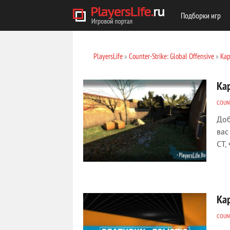
Подборки игр
PlayersLife
»
Counter-Strike: Global Offensive
»
Кар
Ка
COUNT
Доб
вас
CT,
Кар
COUNT