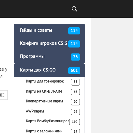
Гайды и советы
114
Конфиги игроков CS:GO
114
Программы
26
де у
Карты для CS:GO
601
ля
Карты для тренировок
55
Карты на СКИЛЛ/AIM
66
ЛЕЕ
Кооперативные карты
20
AWP карты
29
Карты Бомба/Разминирование
110
Карты с заложниками
19