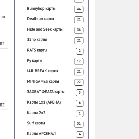
Bunnyhop карты
44
для
Deathrun карты
21
Hide and Seek карты
38
35hp карты
21
ЛЕЕ
RATS карты
2
Fy карты
12
JAIL BREAK карты
21
MINIGAMES карты
22
ЗАХВАТ ФЛАГА карты
5
Карты 1х1 (АРЕНА)
6
ЛЕЕ
Карты 2х2
1
Surf карты
31
Карты АРСЕНАЛ
4