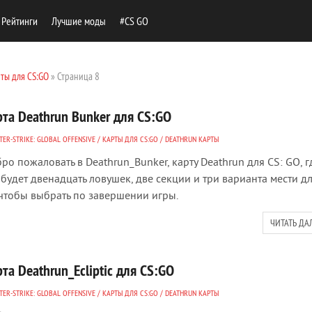
Рейтинги
Лучшие моды
#CS GO
ты для CS:GO
» Страница 8
рта Deathrun Bunker для CS:GO
ER-STRIKE: GLOBAL OFFENSIVE
/
КАРТЫ ДЛЯ CS:GO
/
DEATHRUN КАРТЫ
ро пожаловать в Deathrun_Bunker, карту Deathrun для CS: GO, г
 будет двенадцать ловушек, две секции и три варианта мести д
 чтобы выбрать по завершении игры.
ЧИТАТЬ ДА
та Deathrun_Ecliptic для CS:GO
ER-STRIKE: GLOBAL OFFENSIVE
/
КАРТЫ ДЛЯ CS:GO
/
DEATHRUN КАРТЫ