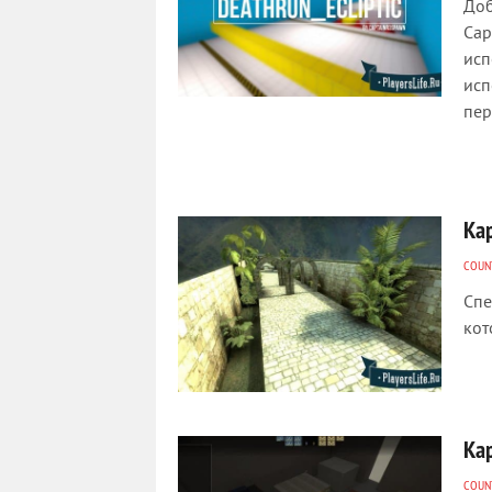
Доб
Cap
исп
исп
пер
Кар
COUNT
Спе
кот
Кар
COUNT