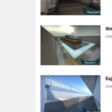
de
COUNT
Ка
COUNT