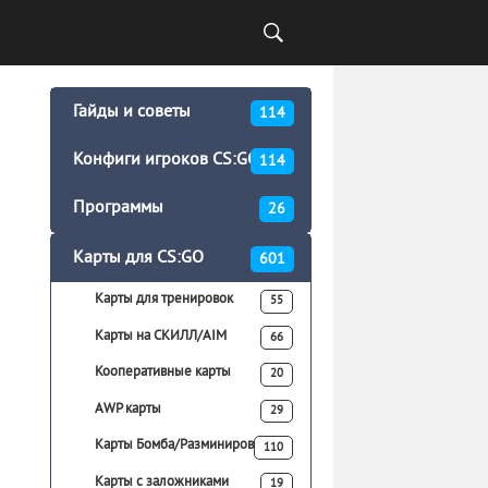
Гайды и советы
114
Конфиги игроков CS:GO
114
Программы
26
Карты для CS:GO
601
Карты для тренировок
55
Карты на СКИЛЛ/AIM
66
Кооперативные карты
20
AWP карты
29
Карты Бомба/Разминирование
110
Карты с заложниками
19