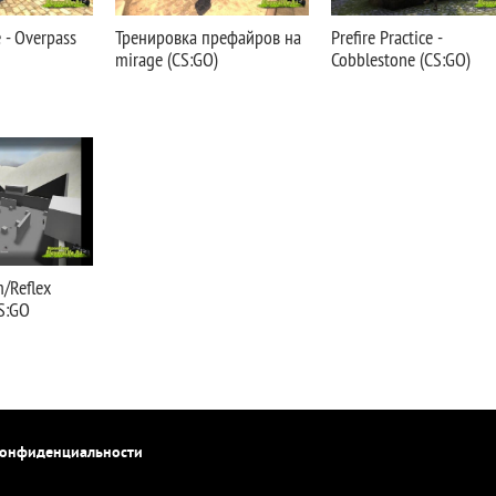
e - Overpass
Тренировка префайров на
Prefire Practice -
mirage (CS:GO)
Cobblestone (CS:GO)
m/Reflex
CS:GO
конфиденциальности