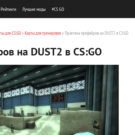
Рейтинги
Лучшие моды
#CS GO
ты для CS:GO
»
Карты для тренировок
» Практика префайров на DUST2 в CS:GO
ов на DUST2 в CS:GO