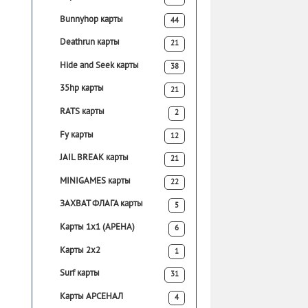
Bunnyhop карты
44
Deathrun карты
21
Hide and Seek карты
38
35hp карты
21
RATS карты
2
Fy карты
12
JAIL BREAK карты
21
MINIGAMES карты
22
ЗАХВАТ ФЛАГА карты
5
Карты 1х1 (АРЕНА)
6
Карты 2х2
1
Surf карты
31
Карты АРСЕНАЛ
4