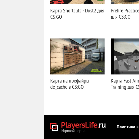
Карта Shortcuts - Dust2 для
Prefire Practic
CS:GO
для CS:GO
Карта на префайры
Карта Fast Ai
de_cache в CS:GO
Training для 
Политика 