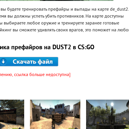
е вы будете тренировать префайры и выпады на карте de_dust2.
ремя вы должны успеть убить противников. На карте доступны
. Вы выбираете любое оружие и тренируете заранее готовые
йкинг вы сможете удивлять своих врагов, это поможет на люб
тика префайров на DUST2 в CS:GO
лению, ссылка больше недоступна]