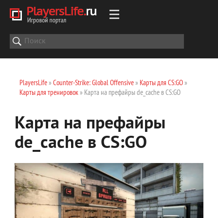
PlayersLife
»
Counter-Strike: Global Offensive
»
Карты для CS:GO
»
Карты для тренировок
» Карта на префайры de_cache в CS:GO
Карта на префайры
de_cache в CS:GO