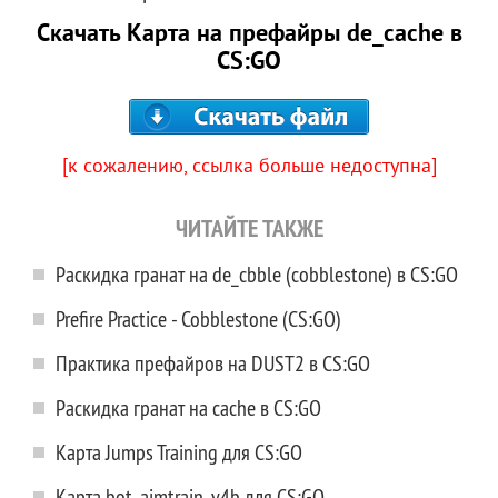
Скачать Карта на префайры de_cache в
CS:GO
[к сожалению, ссылка больше недоступна]
ЧИТАЙТЕ ТАКЖЕ
Раскидка гранат на de_cbble (cobblestone) в CS:GO
Prefire Practice - Cobblestone (CS:GO)
Практика префайров на DUST2 в CS:GO
Раскидка гранат на cache в CS:GO
Карта Jumps Training для CS:GO
Карта bot_aimtrain_v4b для CS:GO