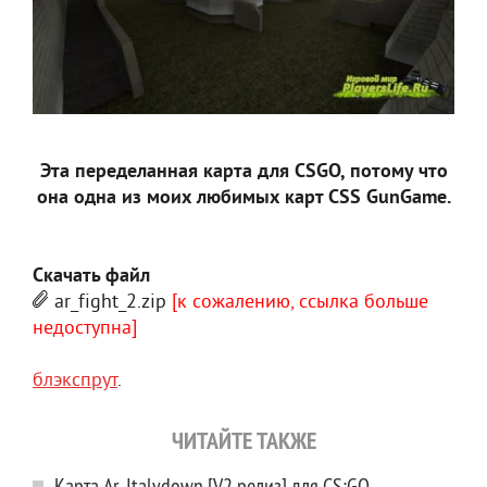
Эта переделанная карта для CSGO, потому что
она одна из моих любимых карт CSS GunGame.
Скачать файл
ar_fight_2.zip
[к сожалению, ссылка больше
недоступна]
блэкспрут
.
ЧИТАЙТЕ ТАКЖЕ
Карта Ar_Italydown [V2 релиз] для CS:GO