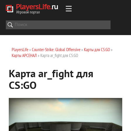
PlayersLife
»
Counter-Strike: Global Offensive
»
Карты для CS:GO
»
Карты АРСЕНАЛ
» Карта ar_fight для CS:GO
Карта ar_fight для
CS:GO