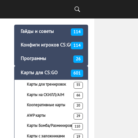
Гайды и советы
114
Конфиги игроков CS:GO
114
Программы
26
Карты для CS:GO
601
Карты для тренировок
55
Карты на СКИЛЛ/AIM
66
Кооперативные карты
20
AWP карты
29
Карты Бомба/Разминирование
110
Карты с заложниками
19