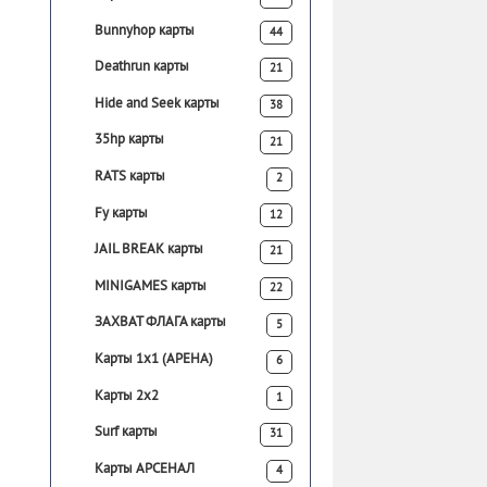
Bunnyhop карты
44
Deathrun карты
21
Hide and Seek карты
38
35hp карты
21
RATS карты
2
Fy карты
12
JAIL BREAK карты
21
MINIGAMES карты
22
ЗАХВАТ ФЛАГА карты
5
Карты 1х1 (АРЕНА)
6
Карты 2х2
1
Surf карты
31
Карты АРСЕНАЛ
4