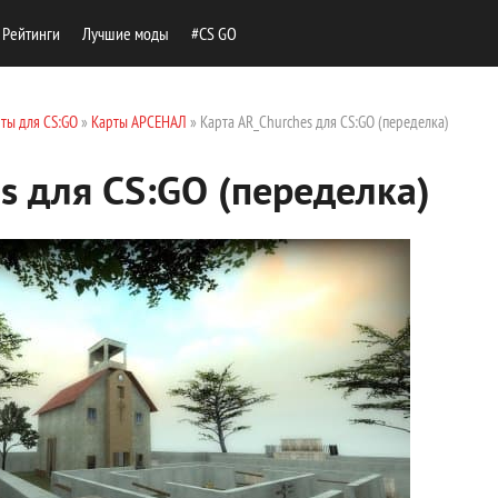
Рейтинги
Лучшие моды
#CS GO
ты для CS:GO
»
Карты АРСЕНАЛ
» Карта AR_Churches для CS:GO (переделка)
s для CS:GO (переделка)