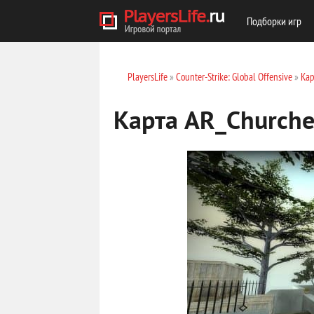
Подборки игр
PlayersLife
»
Counter-Strike: Global Offensive
»
Кар
Карта AR_Churche