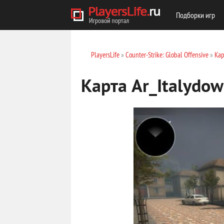
Подборки игр
PlayersLife
»
Counter-Strike: Global Offensive
»
Кар
Карта Ar_Italydow