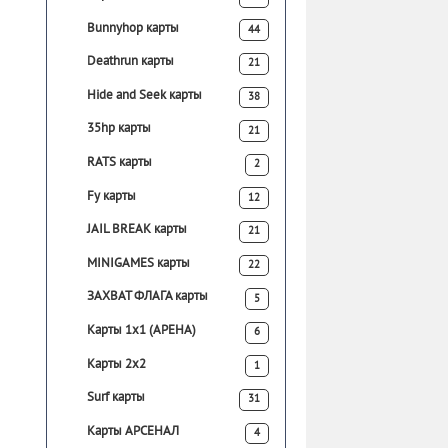
Bunnyhop карты
44
Deathrun карты
21
Hide and Seek карты
38
35hp карты
21
RATS карты
2
Fy карты
12
JAIL BREAK карты
21
MINIGAMES карты
22
ЗАХВАТ ФЛАГА карты
5
Карты 1х1 (АРЕНА)
6
Карты 2х2
1
Surf карты
31
Карты АРСЕНАЛ
4