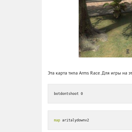
Эта карта типа Arms Race. Для игры на
botdontshoot 0
map
 aritalydownv2