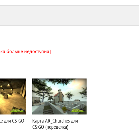
лка больше недоступна]
le для CS GO
Карта AR_Churches для
CS:GO (переделка)