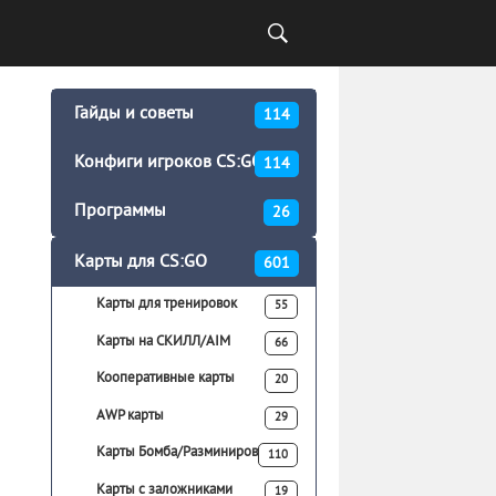
Гайды и советы
114
Конфиги игроков CS:GO
114
Программы
26
Карты для CS:GO
601
Карты для тренировок
55
Карты на СКИЛЛ/AIM
66
Кооперативные карты
20
AWP карты
29
Карты Бомба/Разминирование
110
Карты с заложниками
19