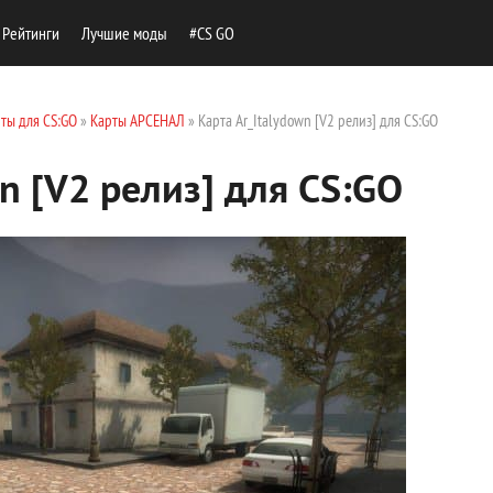
Рейтинги
Лучшие моды
#CS GO
ты для CS:GO
»
Карты АРСЕНАЛ
» Карта Ar_Italydown [V2 релиз] для CS:GO
n [V2 релиз] для CS:GO