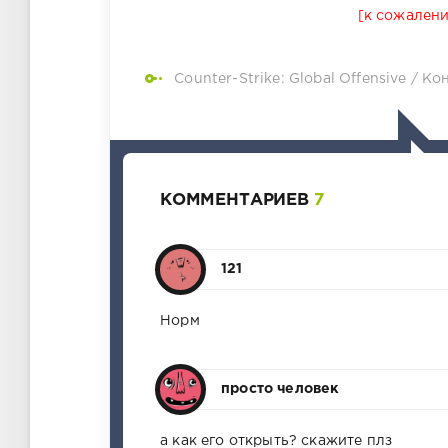
[к сожалени
Counter-Strike: Global Offensive
/
Кон
КОММЕНТАРИЕВ
7
121
Норм
просто человек
а как его открыть? скажите плз