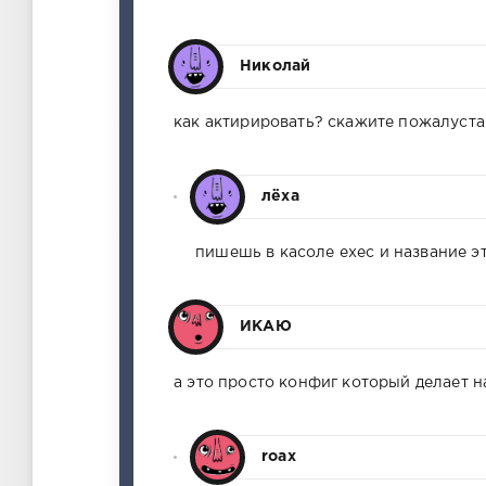
Николай
как актирировать? скажите пожалуста
лёха
пишешь в касоле exec и название э
ИКАЮ
а это просто конфиг который делает н
roax