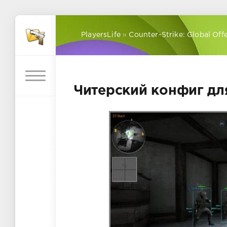
PlayersLife
»
Counter-Strike: Global Off
Читерский конфиг для