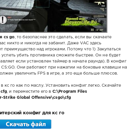
я cs go
, то безопаснее это сделать, если вы скачаете
вас никто и никогда не забанит. Даже VAC здесь
т преимущество над игроками. Потому что 1) Закупаться
то успеть убить противника сможете быстрее. Он не будет
авляет если установлен таймер в начале раунда). В конфиг
 CS:GO. Они работают при нажатии на боковые клавиши на
должен увеличить FPS в игре, а это еще больше плюсов.
в кс го как по маслу. Установить конфиг легко. Скачайте
.cfg
, и переместите его в
C:\Program Files
trike Global Offensive\csgo\cfg
итерский конфиг для кс го