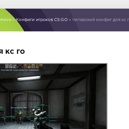
ensive
»
Конфиги игроков CS:GO
» Читерский конфиг для кс 
 кс го