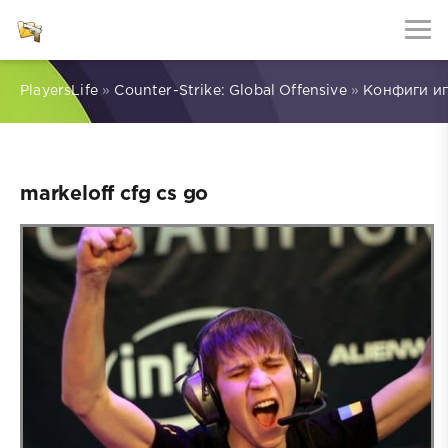
PlayersLife
»
Counter-Strike: Global Offensive
»
Конфиги и
markeloff cfg cs go