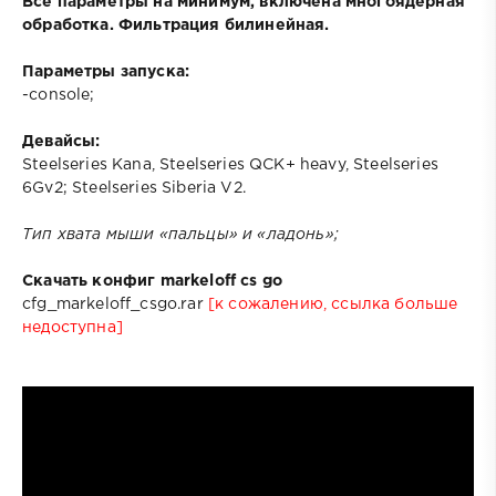
Все параметры на минимум, включена многоядерная
обработка. Фильтрация билинейная.
Параметры запуска:
-console;
Девайсы:
Steelseries Kana, Steelseries QCK+ heavy, Steelseries
6Gv2; Steelseries Siberia V2.
Тип хвата мыши «пальцы» и «ладонь»;
Скачать конфиг markeloff cs go
cfg_markeloff_csgo.rar
[к сожалению, ссылка больше
недоступна]