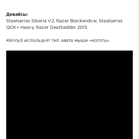
Девайсы:
Steelseries Siberia V2, Razer Blackwidow, Steelseries
QCK+ Heavy, Razer Deathadder 2013.
KennyS использует тип хвата мыши «коготь».