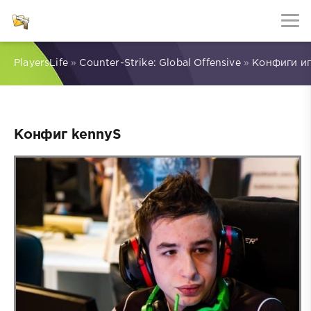
PlayersLife
»
Counter-Strike: Global Offensive
»
Конфиги и
Конфиг kennyS