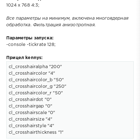
1024 х 768 4:3;
Все параметры на минимум, включена многоядерная
обработка. Фильтрация анизотропная.
Параметры запуска:
-console -tickrate 128;
Прицел kennys:
cl_crosshairalpha "200"

cl_crosshaircolor "4"

cl_crosshaircolor_b "50"

cl_crosshaircolor_g "250"

cl_crosshaircolor_r "50"

cl_crosshairdot "0"

cl_crosshairgap "0"

cl_crosshairscale "0"

cl_crosshairsize "4"

cl_crosshairstyle "4"

cl_crosshairthickness "1"