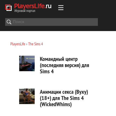
PlayersLife
»
The Sims 4
Командный центр
(последняя версия) для
Sims 4
Анимации секса (Вуху)
(18+) для The Sims 4
(WickedWhims)