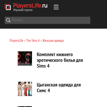
PlayersLife
»
The Sims 4
»
Женская одежда
Комплект нижнего
эротического белья для
Sims 4
Цыганская одежда для
Симс 4