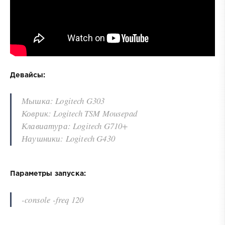
Девайсы:
Мышка: Logitech G303
Коврик: Logitech TSM Mousepad
Клавиатура: Logitech G710+
Наушники: Logitech G430
Параметры запуска:
-console -freq 120