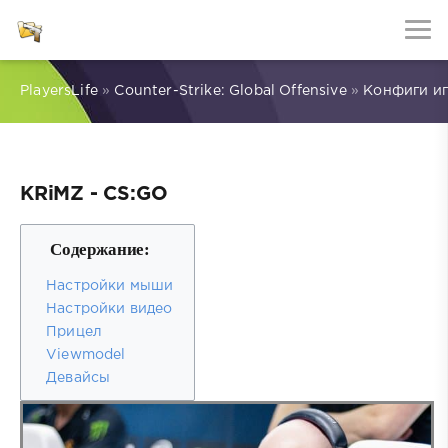
PlayersLife
»
Counter-Strike: Global Offensive
»
Конфиги и
KRiMZ - CS:GO
Содержание:
Настройки мыши
Настройки видео
Прицел
Viewmodel
Девайсы