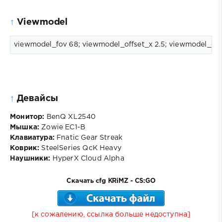
↑
Viewmodel
viewmodel_fov 68; viewmodel_offset_x 2.5; viewmodel_offse
↑
Девайсы
Монитор:
BenQ XL2540
Мышка:
Zowie EC1-B
Клавиатура:
Fnatic Gear Streak
Коврик:
SteelSeries QcK Heavy
Наушники:
HyperX Cloud Alpha
Скачать cfg KRiMZ - CS:GO
[к сожалению, ссылка больше недоступна]