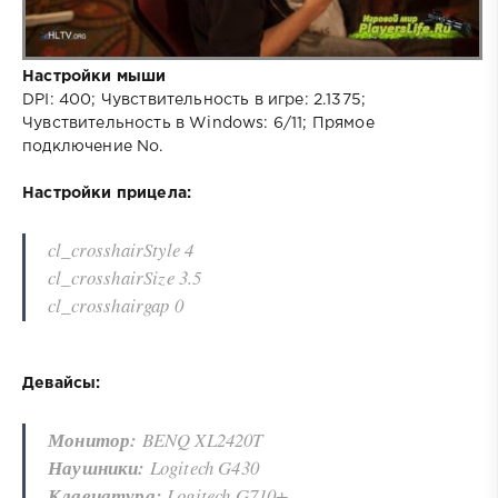
Настройки мыши
DPI: 400; Чувствительность в игре: 2.1375;
Чувствительность в Windows: 6/11; Прямое
подключение No.
Настройки прицела:
cl_crosshairStyle 4
cl_crosshairSize 3.5
cl_crosshairgap 0
Девайсы:
Монитор:
BENQ XL2420T
Наушники:
Logitech G430
Клавиатура:
Logitech G710+