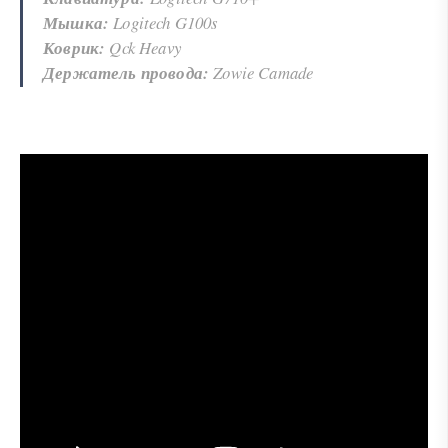
Мышка:
Logitech G100s
Коврик:
Qck Heavy
Держатель провода:
Zowie Camade