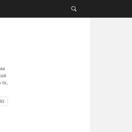
ова
кой
 то,
ЛЕЕ