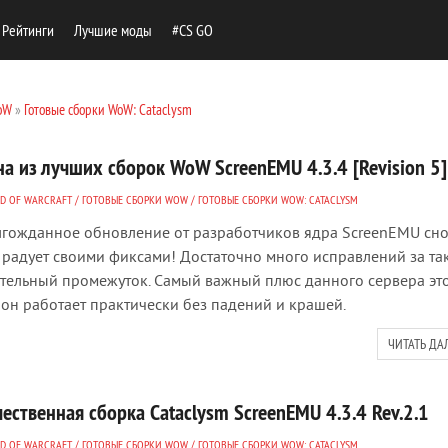
Рейтинги
Лучшие моды
#CS GO
oW
»
Готовые сборки WoW: Cataclysm
на из лучших сборок WoW ScreenEMU 4.3.4 [Revision 5]
D OF WARCRAFT
/
ГОТОВЫЕ СБОРКИ WOW
/
ГОТОВЫЕ СБОРКИ WOW: CATACLYSM
гожданное обновление от разработчиков ядра ScreenEMU сн
 радует своими фиксами! Достаточно много исправлений за та
тельный промежуток. Самый важный плюс данного сервера это
 он работает практически без падений и крашей.
ЧИТАТЬ ДА
ественная сборка Cataclysm ScreenEMU 4.3.4 Rev.2.1
D OF WARCRAFT
/
ГОТОВЫЕ СБОРКИ WOW
/
ГОТОВЫЕ СБОРКИ WOW: CATACLYSM