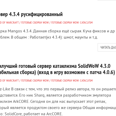
рвер 4.3.4 русифицированный
D OF WARCRAFT
/
ГОТОВЫЕ СБОРКИ WOW
/
ГОТОВЫЕ СБОРКИ WOW: CATACLYSM
рка Mangos 4.3.4. Данная сборка ещё сырая. Куча фиксов и др
блем. В общем : Работает(из 4.3.4): шмот, маунты и т.д.
ЧИТАТЬ ДА
илучший готовый сервер катаклизма SolidWoW 4.3.0
абильная сборка) (вход в игру возможен с патча 4.0.6)
D OF WARCRAFT
/
ГОТОВЫЕ СБОРКИ WOW
/
ГОТОВЫЕ СБОРКИ WOW: CATACLYSM
zz-Like В связи с тем, что это первый релиз автора, то он решает
дставится. Его ник Sharq, является разработчиком эмулятора
аклизм ArkCORE. Сегодня он для нас выпускает этот репак,
орый является продуктом своего же сервера Общая информаци
о: SolidCore, работает на ArcCORE.