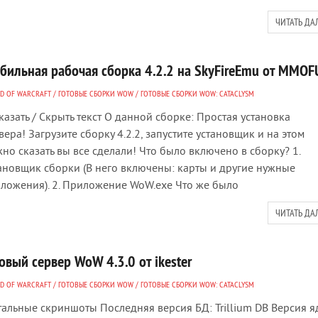
ЧИТАТЬ ДА
абильная рабочая сборка 4.2.2 на SkyFireEmu от MMOF
D OF WARCRAFT
/
ГОТОВЫЕ СБОРКИ WOW
/
ГОТОВЫЕ СБОРКИ WOW: CATACLYSM
азать / Скрыть текст О данной сборке: Простая установка
вера! Загрузите сборку 4.2.2, запустите установщик и на этом
но сказать вы все сделали! Что было включено в сборку? 1.
ановщик сборки (В него включены: карты и другие нужные
ложения). 2. Приложение WoW.exe Что же было
ЧИТАТЬ ДА
овый сервер WoW 4.3.0 от ikester
D OF WARCRAFT
/
ГОТОВЫЕ СБОРКИ WOW
/
ГОТОВЫЕ СБОРКИ WOW: CATACLYSM
альные скриншоты Последняя версия БД: Trillium DB Версия я