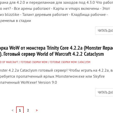
рана для 4.2.0 и переделанная для заходов под 4.3.0 Что работ
то нет? - Все арены работают - Карты и vmaps включены - Этот
из blizzlike - Талант деревьев работает - Кладбища рабочие -
земелья в стадии
ЧИТАТЬ ДА
рка WoW от монстера Trinity Core 4.2.2a (Monster Repa
). Готовый сервер World of Warcraft 4.2.2 Cataclysm
D OF WARCRAFT
/
ГОТОВЫЕ СБОРКИ WOW
/
ГОТОВЫЕ СБОРКИ WOW: CATACLYSM
ster 4.2.2a Cataclysm готовый сервер! Чтобы играть на 4.2.2a, 
ребуется пропатченный ярлык Monsterwow.exe или Skyfire
патченный WoW.exe! Version 9.0
ЧИТАТЬ ДА
<
1
2
>