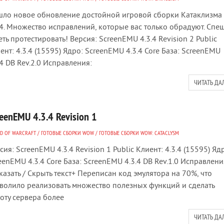
ло новое обновление достойной игровой сборки Катаклизма
.4. Множество исправлений, которые вас только обрадуют. Спе
еть протестировать! Версия: ScreenEMU 4.3.4 Revision 2 Public
ент: 4.3.4 (15595) Ядро: ScreenEMU 4.3.4 Core База: ScreenEMU
.4 DB Rev.2.0 Исправления:
ЧИТАТЬ ДА
eenEMU 4.3.4 Revision 1
D OF WARCRAFT
/
ГОТОВЫЕ СБОРКИ WOW
/
ГОТОВЫЕ СБОРКИ WOW: CATACLYSM
сия: ScreenEMU 4.3.4 Revision 1 Public Клиент: 4.3.4 (15595) Яд
eenEMU 4.3.4 Core База: ScreenEMU 4.3.4 DB Rev.1.0 Исправлени
азать / Скрыть текст+ Переписан код эмулятора на 70%, что
волило реализовать множество полезных функций и сделать
оту сервера более
ЧИТАТЬ ДА