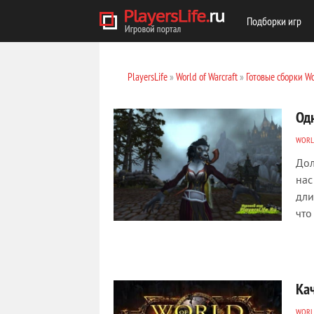
Подборки игр
PlayersLife
»
World of Warcraft
»
Готовые сборки W
Од
WORL
Дол
нас
дли
что
Кач
WORL