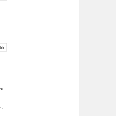
ЛЕЕ
ся
я -