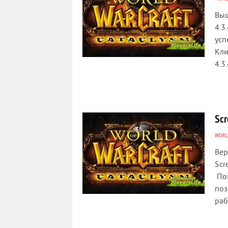
Выш
4.3
усп
Кли
4.3
Scr
WORL
Вер
Scr
Пок
поз
раб