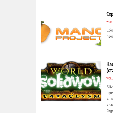
Се
WORL
Сбо
про
На
(ст
WORL
Bli
пре
кат
кот
Ядр