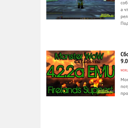
соб
а ч
рел
Под
Сбо
9.0
WORL
Mon
пот
про