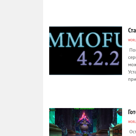
Ст
WORL
Пок
сер
мож
Уст
при
Гот
WORL
Ост