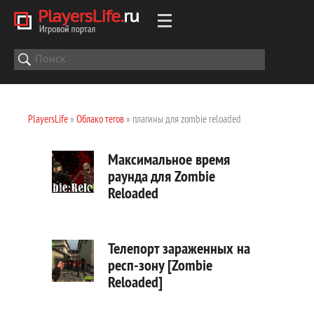
PlayersLife
»
Облако тегов
» плагины для zombie reloaded
Максимальное время
раунда для Zombie
Reloaded
Телепорт зараженных на
респ-зону [Zombie
Reloaded]