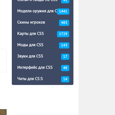
Статьи и гайды по CSS
41
Модели оружия для CSS
1441
Скины игроков
483
Карты для CSS
1729
Моды для CSS
143
Звуки для CSS
17
Интерфейс для CSS
48
Читы для CS:S
14