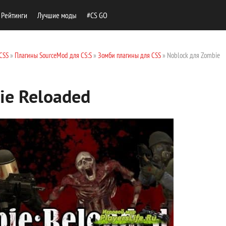
Рейтинги
Лучшие моды
#CS GO
CSS
»
Плагины SourceMod для CS:S
»
Зомби плагины для CSS
» Noblock для Zombie
ie Reloaded