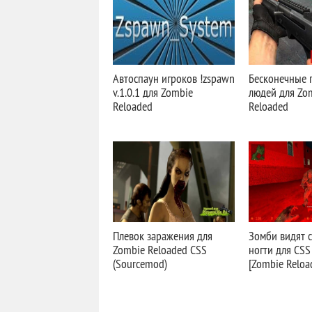
Автоспаун игроков !zspawn
Бесконечные 
v.1.0.1 для Zombie
людей для Zo
Reloaded
Reloaded
Плевок заражения для
Зомби видят с
Zombie Reloaded CSS
ногти для CS
(Sourcemod)
[Zombie Reloa