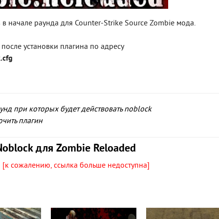
 начале раунда для Counter-Strike Source Zombie мода.
 после установки плагина по адресу
.cfg
унд при которых будет действовать noblock
ючить плагин
Noblock для Zombie Reloaded
p
[к сожалению, ссылка больше недоступна]