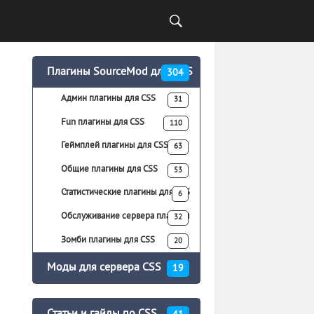
Плагины SourceMod для CS:S
304
Админ плагины для CSS
31
Fun плагины для CSS
110
Геймплей плагины для CSS
63
Общие плагины для CSS
53
Статистические плагины для CSS
6
Обслуживание сервера плагины
32
для CSS
Зомби плагины для CSS
20
Моды для сервера CSS
19