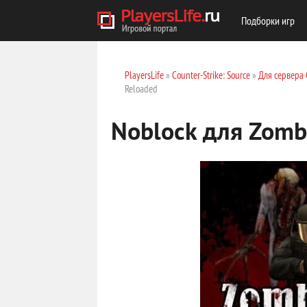
Подборки игр
PlayersLife
»
Counter-Strike: Source
»
Для сервера 
Reloaded
Noblock для Zomb