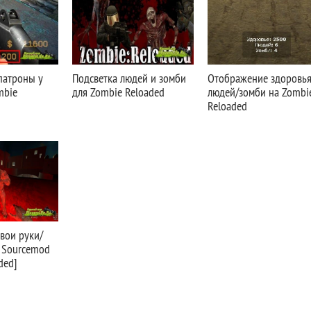
патроны у
Подсветка людей и зомби
Отображение здоровья
mbie
для Zombie Reloaded
людей/зомби на Zombi
Reloaded
вои руки/
S Sourcemod
ded]