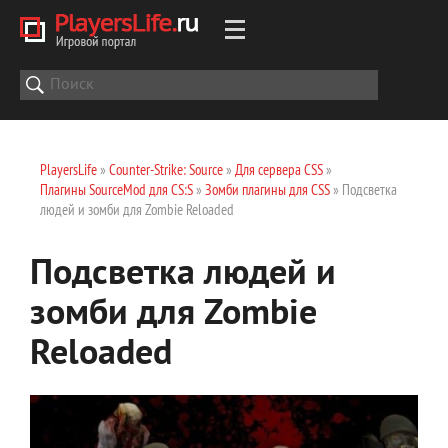
PlayersLife
»
Counter-Strike: Source
»
Для сервера CSS
»
Плагины SourceMod для CS:S
»
Зомби плагины для CSS
» Подсветка
людей и зомби для Zombie Reloaded
Подсветка людей и
зомби для Zombie
Reloaded