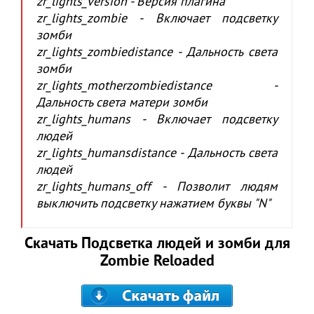
zr_lights_version - Версия плагина
zr_lights_zombie - Включает подсветку
зомби
zr_lights_zombiedistance - Дальность света
зомби
zr_lights_motherzombiedistance -
Дальность света матери зомби
zr_lights_humans - Включает подсветку
людей
zr_lights_humansdistance - Дальность света
людей
zr_lights_humans_off - Позволит людям
выключить подсветку нажатием буквы "N"
Скачать Подсветка людей и зомби для
Zombie Reloaded