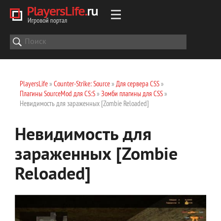
PlayersLife
»
Counter-Strike: Source
»
Для сервера CSS
»
Плагины SourceMod для CS:S
»
Зомби плагины для CSS
»
Невидимость для зараженных [Zombie Reloaded]
Невидимость для
зараженных [Zombie
Reloaded]