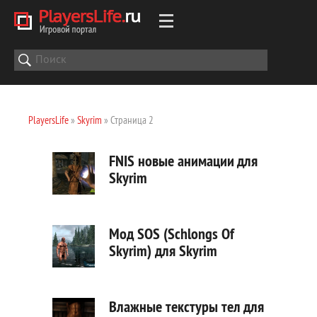
PlayersLife
»
Skyrim
» Страница 2
FNIS новые анимации для
Skyrim
Мод SOS (Schlongs Of
Skyrim) для Skyrim
Влажные текстуры тел для