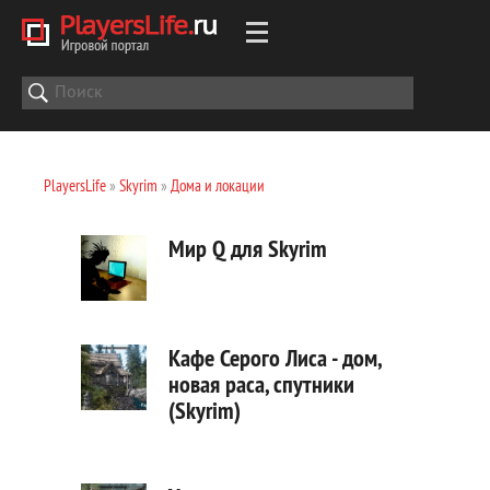
PlayersLife
»
Skyrim
»
Дома и локации
Мир Q для Skyrim
Кафе Серого Лиса - дом,
новая раса, спутники
(Skyrim)