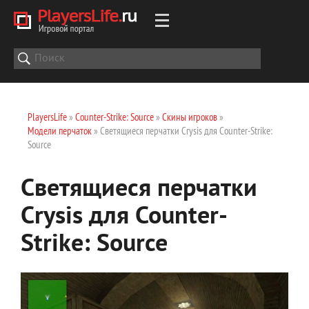
PlayersLife
»
Counter-Strike: Source
»
Скины игроков
»
Модели перчаток
» Светящиеся перчатки Crysis для Counter-Strike:
Source
Светящиеся перчатки
Crysis для Counter-
Strike: Source