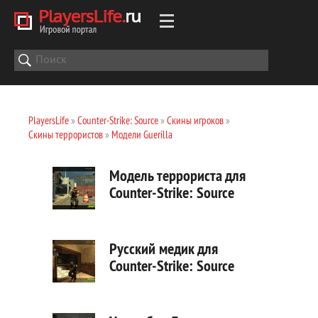
PlayersLife
»
Counter-Strike: Source
»
Скины игроков
»
Скины террористов
»
Модели Guerilla
Модель террориста для
Counter-Strike: Source
Русский медик для
Counter-Strike: Source