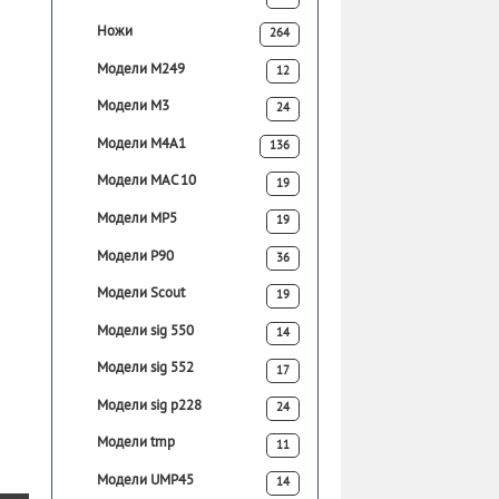
Ножи
264
Модели M249
12
Модели M3
24
Модели M4A1
136
Модели MAC 10
19
Модели MP5
19
Модели P90
36
Модели Scout
19
Модели sig 550
14
Модели sig 552
17
Модели sig p228
24
Модели tmp
11
Модели UMP45
14