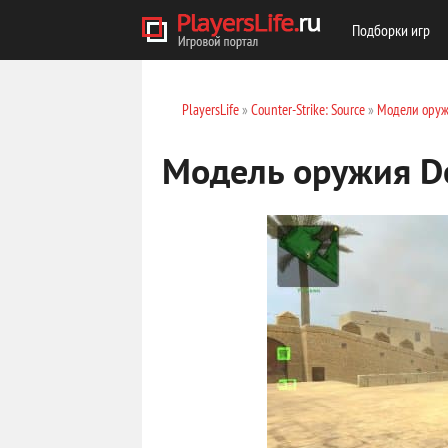
Подборки игр
PlayersLife
»
Counter-Strike: Source
»
Модели оруж
Модель оружия De