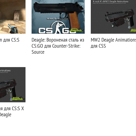
n для CS:S
Deagle: Вороненая сталь из
MW2 Deagle Animation
CS:GO для Counter-Strike:
для CSS
Source
я для CS:S X
Deagle