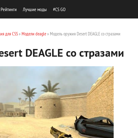
Рейтинги
Лучшие моды
#CS GO
ия для CSS
»
Модели deagle
» Модель оружия Desert DEAGLE со стразами
sert DEAGLE со стразами