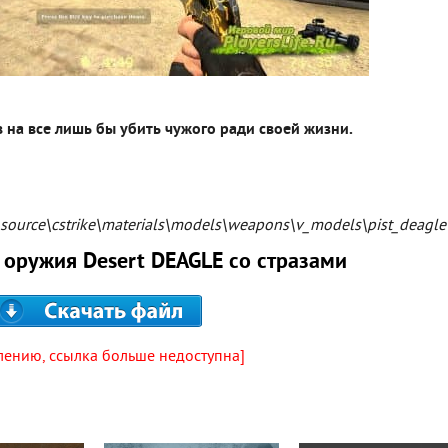
 на все лишь бы убить чужого ради своей жизни.
e source\cstrike\materials\models\weapons\v_models\pist_deagle
 оружия Desert DEAGLE со стразами
лению, ссылка больше недоступна]