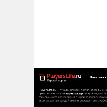
Политика 
PlayersLife.Ru
— лучший игровой портал. Здесь вы смо
представляет лучшие
моды для игр
, доступные для ск
геймер сможет определиться с игрой определенного ж
аксессуаров, где каждый сможет определиться с выбор