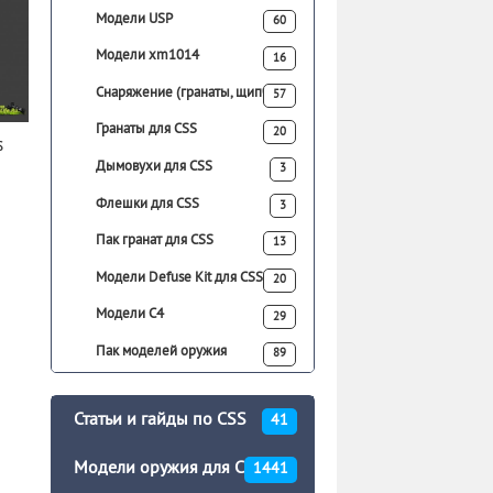
Модели USP
60
Модели xm1014
16
Снаряжение (гранаты, щипчики)
57
Гранаты для CSS
20
s
Дымовухи для CSS
3
Флешки для CSS
3
Пак гранат для CSS
13
Модели Defuse Kit для CSS
20
Модели C4
29
Пак моделей оружия
89
Статьи и гайды по CSS
41
Модели оружия для CSS
1441