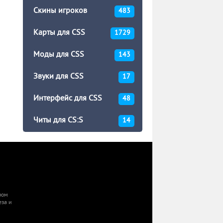
Скины игроков
483
Карты для CSS
1729
Моды для CSS
143
Звуки для CSS
17
Интерфейс для CSS
48
Читы для CS:S
14
ором
еза и