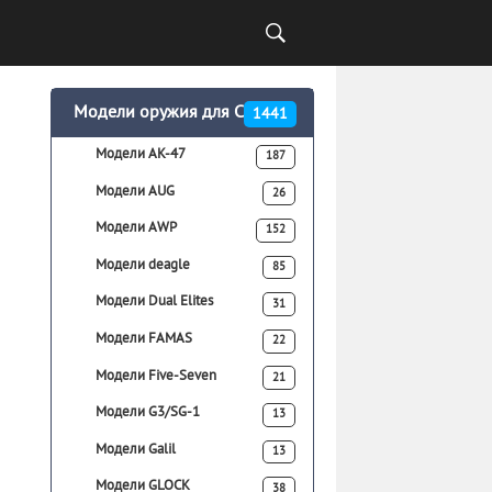
Модели оружия для CSS
1441
Модели AK-47
187
Модели AUG
26
Модели AWP
152
Модели deagle
85
Модели Dual Elites
31
Модели FAMAS
22
Модели Five-Seven
21
Модели G3/SG-1
13
Модели Galil
13
Модели GLOCK
38