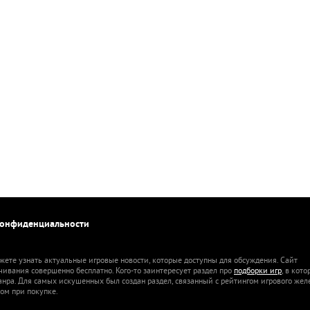
конфиденциальности
жете узнать актуальные игровые новости, которые доступны для обсуждения. Сайт
ачивания совершенно бесплатно. Кого-то заинтересует раздел про
подборки игр
, в кот
анра. Для самых искушенных был создан раздел, связанный с рейтингом игрового жел
ом при покупке.