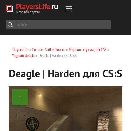
PlayersLife
»
Counter-Strike: Source
»
Модели оружия для CSS
»
Модели deagle
» Deagle | Harden для CS:S
Deagle | Harden для CS:S