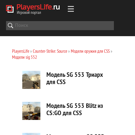
PlayersLife
»
Counter-Strike: Source
»
Модели оружия для CSS
»
Модели sig 552
Модель SG 553 Триарх
для CSS
Модель SG 553 Blitz из
CS:GO для CSS