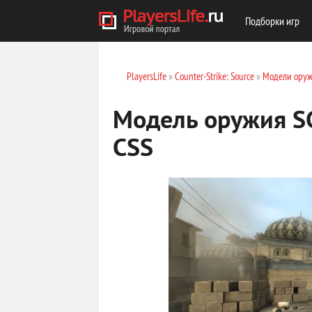
Подборки игр
PlayersLife
»
Counter-Strike: Source
»
Модели оруж
Модель оружия SG
CSS