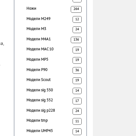
Ножи
264
Модели M249
12
Модели M3
24
Модели M4A1
136
а,
Модели MAC 10
19
Модели MP5
19
е
Модели P90
36
Модели Scout
19
Модели sig 550
14
Модели sig 552
17
Модели sig p228
24
Модели tmp
11
Модели UMP45
14