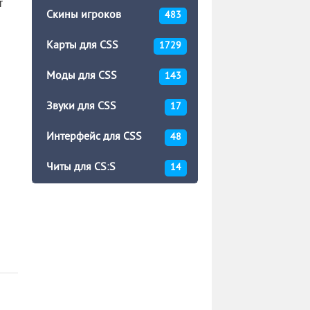
r
Скины игроков
483
Карты для CSS
1729
Моды для CSS
143
Звуки для CSS
17
Интерфейс для CSS
48
Читы для CS:S
14