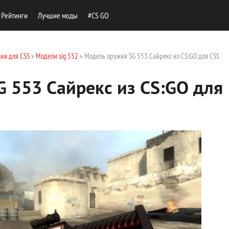
Рейтинги
Лучшие моды
#CS GO
ия для CSS
»
Модели sig 552
» Модель оружия SG 553 Сайрекс из CS:GO для CSS
 553 Сайрекс из CS:GO для