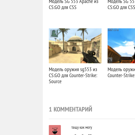
Модель SG 553 Apache из
Модель SG 55
CS:GO для CSS
CS:GO для CS
Модель оружия sg553 из
Модель оружия
CS:GO для Counter-Strike:
Counter-Strike
Source
1 КОММЕНТАРИЙ
тащу как могу