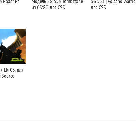
3 Radar из
Модель SG 553 Tombstone
SG 553 | Volcano Warrio
S
из CS:GO для CSS
для CSS
 LK-05. для
: Source