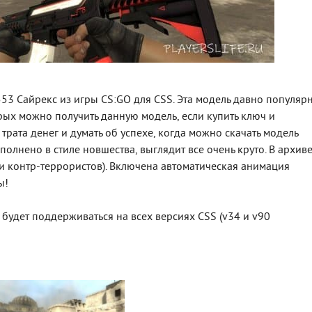
53 Сайрекс из игры CS:GO для CSS. Эта модель давно популярн
орых можно получить данную модель, если купить ключ и
 трата денег и думать об успехе, когда можно скачать модель
лнено в стиле новшества, выглядит все очень круто. В архив
 и контр-террористов). Включена автоматическая анимация
ы!
 будет поддерживаться на всех версиях CSS (v34 и v90