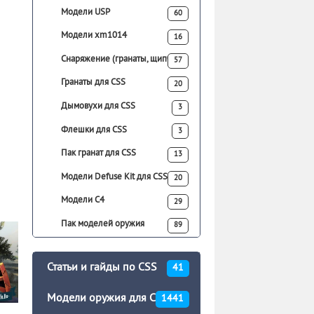
Модели USP
60
Модели xm1014
16
Снаряжение (гранаты, щипчики)
57
Гранаты для CSS
20
Дымовухи для CSS
3
Флешки для CSS
3
Пак гранат для CSS
13
Модели Defuse Kit для CSS
20
Модели C4
29
Пак моделей оружия
89
Статьи и гайды по CSS
41
Модели оружия для CSS
1441