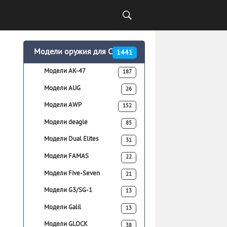
Модели оружия для CSS
1441
Модели AK-47
187
Модели AUG
26
Модели AWP
152
Модели deagle
85
Модели Dual Elites
31
Модели FAMAS
22
Модели Five-Seven
21
Модели G3/SG-1
13
Модели Galil
13
Модели GLOCK
38