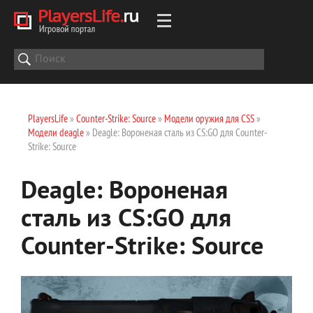
PlayersLife
»
Counter-Strike: Source
»
Модели оружия для CSS
»
Модели deagle
» Deagle: Вороненая сталь из CS:GO для Counter-
Strike: Source
Deagle: Вороненая
сталь из CS:GO для
Counter-Strike: Source