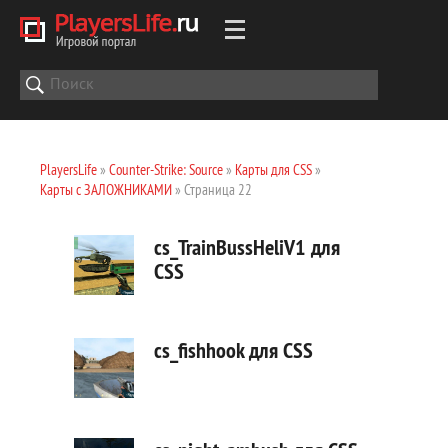
PlayersLife
»
Counter-Strike: Source
»
Карты для CSS
»
Карты с ЗАЛОЖНИКАМИ
» Страница 22
cs_TrainBussHeliV1 для
CSS
cs_fishhook для CSS