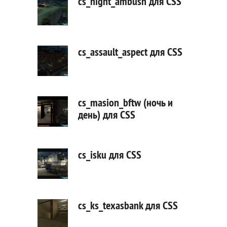
cs_night_ambush для CSS
cs_assault_aspect для CSS
cs_masion_bftw (ночь и
день) для CSS
cs_isku для CSS
cs_ks_texasbank для CSS