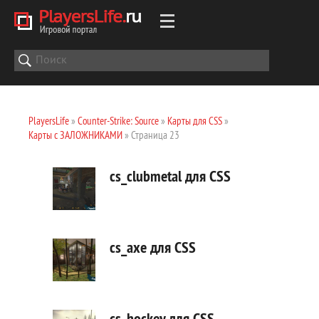
PlayersLife
»
Counter-Strike: Source
»
Карты для CSS
»
Карты с ЗАЛОЖНИКАМИ
» Страница 23
cs_clubmetal для CSS
cs_axe для CSS
cs_hockey для CSS