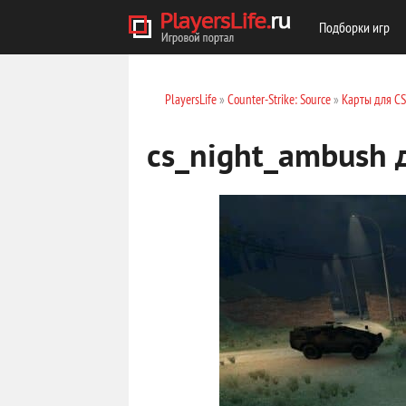
Подборки игр
PlayersLife
»
Counter-Strike: Source
»
Карты для C
cs_night_ambush 