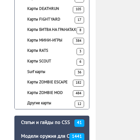
Карты DEATHRUN
105
Карты FIGHT YARD
17
Карты БИТВА НА ГРАНАТАХ
8
Карты МИНИ-ИГРЫ
384
Карты RATS
3
Карты SCOUT
6
Surf карты
36
Карты ZOMBIE ESCAPE
182
Карты ZOMBIE MOD
484
Другие карты
12
Статьи и гайды по CSS
41
Модели оружия для CSS
1441