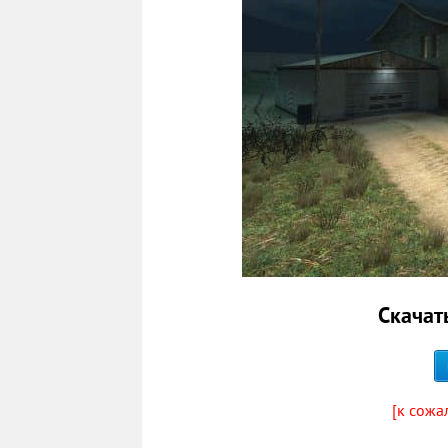
Скачат
[к сожа