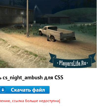
ь cs_night_ambush для CSS
лению, ссылка больше недоступна]