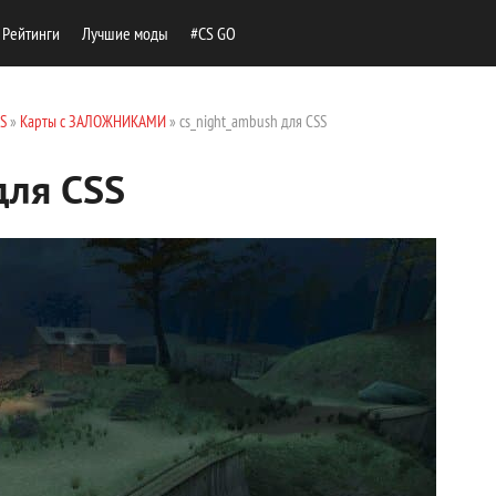
Рейтинги
Лучшие моды
#CS GO
SS
»
Карты с ЗАЛОЖНИКАМИ
» cs_night_ambush для CSS
для CSS