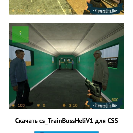
Скачать cs_TrainBussHeliV1 для CSS