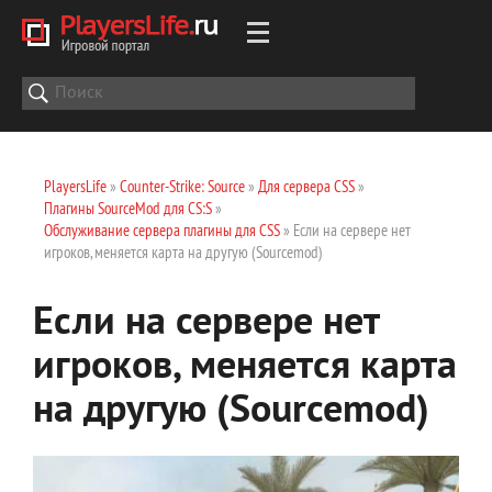
PlayersLife
»
Counter-Strike: Source
»
Для сервера CSS
»
Плагины SourceMod для CS:S
»
Обслуживание сервера плагины для CSS
» Если на сервере нет
игроков, меняется карта на другую (Sourcemod)
Если на сервере нет
игроков, меняется карта
на другую (Sourcemod)